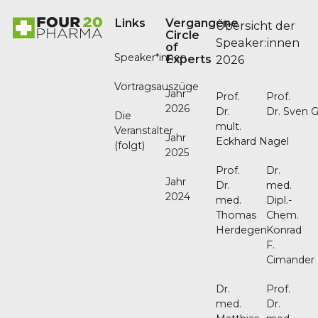
Links
Vergangene
Übersicht der
Circle
Speaker:innen
of
Speaker*innen
Experts
2026
Vortragsauszüge
Jahr
Prof.
Prof.
2026
Dr.
Dr. Sven G
Die
mult.
Veranstalter
Jahr
Eckhard Nagel
(folgt)
2025
Prof.
Dr.
Jahr
Dr.
med.
2024
med.
Dipl.-
Thomas
Chem.
Herdegen
Konrad
F.
Cimander
Dr.
Prof.
med.
Dr.