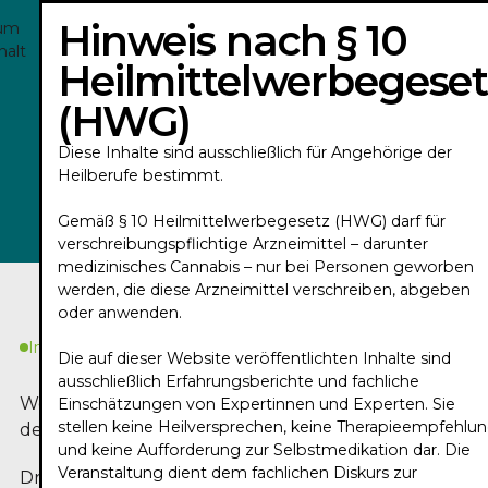
Hinweis nach § 10
um
halt
Heilmittelwerbegeset
(HWG)
DANIEL HUSE - TRAILER 2026
Diese Inhalte sind ausschließlich für Angehörige der
Heilberufe bestimmt.
Play
Gemäß § 10 Heilmittelwerbegesetz (HWG) darf für
verschreibungspflichtige Arzneimittel – darunter
medizinisches Cannabis – nur bei Personen geworben
werden, die diese Arzneimittel verschreiben, abgeben
oder anwenden.
In Kürze
Die auf dieser Website veröffentlichten Inhalte sind
ausschließlich Erfahrungsberichte und fachliche
Worum geht es in
Einschätzungen von Expertinnen und Experten. Sie
stellen keine Heilversprechen, keine Therapieempfehlu
dem Podcast?
und keine Aufforderung zur Selbstmedikation dar. Die
Veranstaltung dient dem fachlichen Diskurs zur
Dr. med. Daniel Huse, Facharzt für