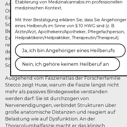
Etablierung von Medizinalcannabis im professionellen
Anästhesiologie, Schmerztherapie und
medizinischen Kontext.
Osteopathische Medizin, betreibt eine
Einzelpraxis mit Schwerpunkt auf spezieller
Mit Ihrer Bestätigung erklären Sie, dass Sie Angehöriger
Schmerztherapie und osteopathischer
eines Heilberufs im Sinne von § 10 HWG sind (z. B.
Behandlung. In seinem Trailer zum Circle of
Ärztin/Arzt, Apothekerin/Apotheker, Pflegefachperson,
Heilpraktikerin/Heilpraktiker, Therapeutin/Therapeut).
Experts 2026 verschiebt er den Blick weg von der
reinen Schmerzreduktion hin zur Funktionalität
Ja, ich bin Angehöriger eines Heilberufs
des myofaszialen Systems — und ordnet damit
ein Therapieziel ein, das in der konventionellen
Nein, ich gehöre keinem Heilberuf an
Schmerzmedizin häufig zu kurz kommt.
Ausgehend vom Faszienatlas der Forscherfamilie
Stecco zeigt Huse, warum die Faszie längst nicht
mehr als passives Bindegewebe verstanden
werden darf: Sie ist durchzogen von
Nervenendigungen, verbindet Strukturen über
große anatomische Distanzen und reagiert auf
Belastung wie auf Dysfunktion. An der
Thoracolumbalfaszie macht er das klinisch