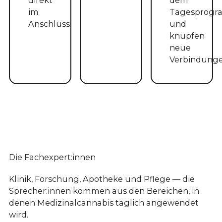
im
Tagesprog
Anschluss.
und
knüpfen
neue
Verbindunge
Die Fachexpert:innen
Klinik, Forschung, Apotheke und Pflege — die
Sprecher:innen kommen aus den Bereichen, in
denen Medizinalcannabis täglich angewendet
wird.