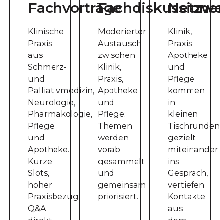
Fachvorträge
Fachdiskussione
Netzw
Klinische
Moderierter
Klinik,
Praxis
Austausch
Praxis,
aus
zwischen
Apotheke
Schmerz-
Klinik,
und
und
Praxis,
Pflege
Palliativmedizin,
Apotheke
kommen
Neurologie,
und
in
Pharmakologie,
Pflege.
kleinen
Pflege
Themen
Tischrunden
und
werden
gezielt
Apotheke.
vorab
miteinander
Kurze
gesammelt
ins
Slots,
und
Gespräch,
hoher
gemeinsam
vertiefen
Praxisbezug,
priorisiert.
Kontakte
Q&A
aus
direkt
dem