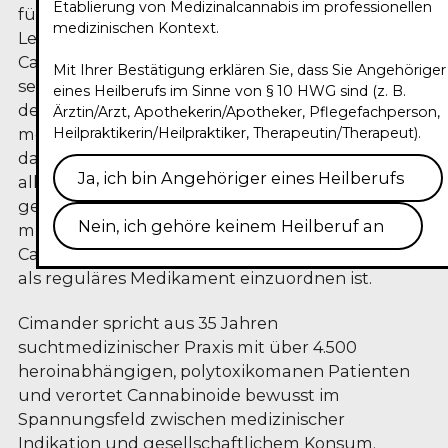
Etablierung von Medizinalcannabis im professionellen
für Allgemeinmedizin und Suchtmedizin sowie
medizinischen Kontext.
Leiter des Kompetenzzentrums für ganzheitliche
Cannabis-Medizin in der Wedemark, eröffnet
Mit Ihrer Bestätigung erklären Sie, dass Sie Angehöriger
seinen Trailer-Vortrag zum Circle of Experts 2026
eines Heilberufs im Sinne von § 10 HWG sind (z. B.
dezidiert politisch. Als Präsident der
Ärztin/Arzt, Apothekerin/Apotheker, Pflegefachperson,
Heilpraktikerin/Heilpraktiker, Therapeutin/Therapeut).
medizinischen Fachgesellschaft argumentiert er,
dass die Cannabismedizin in Deutschland nicht
Ja, ich bin Angehöriger eines Heilberufs
allein als klinische, sondern auch als
gesundheitspolitische Frage verhandelt werden
Nein, ich gehöre keinem Heilberuf an
muss — beginnend bei der Grundsatzklärung, ob
Cannabis als Pflanze, als Phytopharmakon oder
als reguläres Medikament einzuordnen ist.
Cimander spricht aus 35 Jahren
suchtmedizinischer Praxis mit über 4.500
heroinabhängigen, polytoxikomanen Patienten
und verortet Cannabinoide bewusst im
Spannungsfeld zwischen medizinischer
Indikation und gesellschaftlichem Konsum.