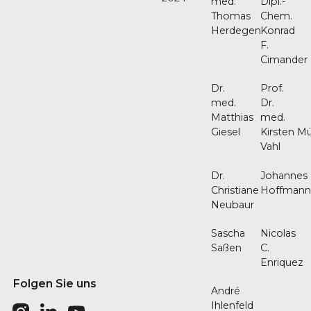
med.
Dipl.-
Thomas
Chem.
Herdegen
Konrad
F.
Cimander
Dr.
Prof.
med.
Dr.
Matthias
med.
Giesel
Kirsten Mü
Vahl
Dr.
Johannes
Christiane
Hoffman
Neubaur
Sascha
Nicolas
Saßen
C.
Enriquez
Folgen Sie uns
André
Ihlenfeld