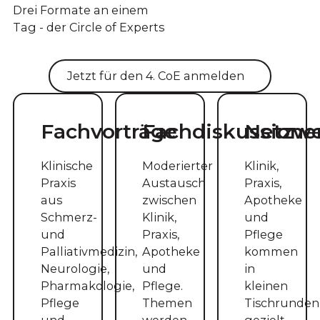
Drei Formate an einem
Tag - der Circle of Experts
Jetzt für den 4. CoE anmelden
Fachvorträge
Fachdiskussione
Netzw
Klinische
Moderierter
Klinik,
Praxis
Austausch
Praxis,
aus
zwischen
Apotheke
Schmerz-
Klinik,
und
und
Praxis,
Pflege
Palliativmedizin,
Apotheke
kommen
Neurologie,
und
in
Pharmakologie,
Pflege.
kleinen
Pflege
Themen
Tischrunden
und
werden
gezielt