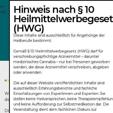
Hinweis nach § 10
um
halt
Heilmittelwerbegeset
(HWG)
KONRAD CIMANDER - TRAILER 2026
Diese Inhalte sind ausschließlich für Angehörige der
Heilberufe bestimmt.
Play
Gemäß § 10 Heilmittelwerbegesetz (HWG) darf für
verschreibungspflichtige Arzneimittel – darunter
medizinisches Cannabis – nur bei Personen geworben
werden, die diese Arzneimittel verschreiben, abgeben
oder anwenden.
In Kürze
Die auf dieser Website veröffentlichten Inhalte sind
ausschließlich Erfahrungsberichte und fachliche
Worum geht es in
Einschätzungen von Expertinnen und Experten. Sie
stellen keine Heilversprechen, keine Therapieempfehlu
dem Podcast?
und keine Aufforderung zur Selbstmedikation dar. Die
Veranstaltung dient dem fachlichen Diskurs zur
Dr. med. Dipl.-Chem. Konrad F. Cimander, Facharzt