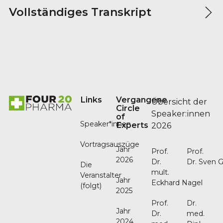
Vollständiges Transkript
Footer
Links
Vergangene
Übersicht der
Circle
Speaker:innen
of
Speaker*innen
Experts
2026
Vortragsauszüge
Jahr
Prof.
Prof.
2026
Dr.
Dr. Sven G
Die
mult.
Veranstalter
Jahr
Eckhard Nagel
(folgt)
2025
Prof.
Dr.
Jahr
Dr.
med.
2024