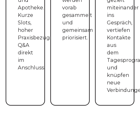
Apotheke.
vorab
miteinander
Kurze
gesammelt
ins
Slots,
und
Gespräch,
hoher
gemeinsam
vertiefen
Praxisbezug,
priorisiert.
Kontakte
Q&A
aus
direkt
dem
im
Tagesprog
Anschluss.
und
knüpfen
neue
Verbindunge